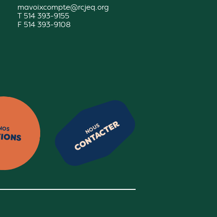
mavoixcompte@rcjeq.org
T 514 393-9155
F 514 393-9108
CONTACTER
NOUS
NOS
TIONS