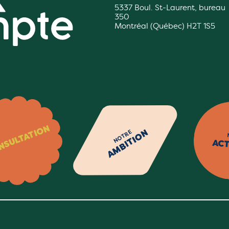
5337 Boul. St-Laurent, bureau
350
Montréal (Québec) H2T 1S5
NSULTATION
AMBITION
NOTRE
AC