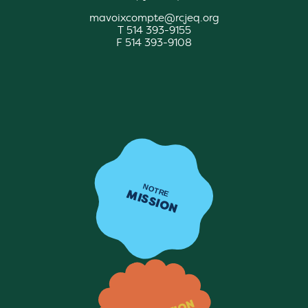
mavoixcompte@rcjeq.org
T 514 393-9155
F 514 393-9108
NOTRE
MISSION